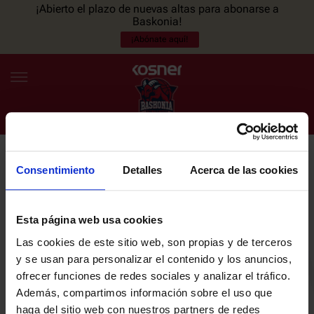
¡Abierto el plazo de nuevas altas para abonarse a
Baskonia!
¡Abónate aquí!
Consentimiento
Detalles
Acerca de las cookies
NEWSLETTER
ES
EU
Únete a nuestra newsletter y sé el primero en enterarte de las
NOTICIAS
últimas noticias y promociones del club.
Esta página web usa cookies
Las cookies de este sitio web, son propias y de terceros
PLANTILLA
y se usan para personalizar el contenido y los anuncios,
Email
ofrecer funciones de redes sociales y analizar el tráfico.
ENTRADAS
Además, compartimos información sobre el uso que
haga del sitio web con nuestros partners de redes
He leído y acepto la
Política de privacidad
del SASKI BASKONIA