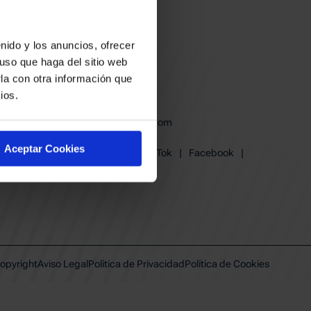
nido y los anuncios, ofrecer
uso que haga del sitio web
la con otra información que
ios.
baskonia@baskonia.com
Tel.
945 13 91 91
Aceptar Cookies
Instagram
|
X
|
TikTok
|
Facebook
|
Youtube
|
Linkedin
opyright
Aviso Legal
Política de Privacidad
Política de Cookies