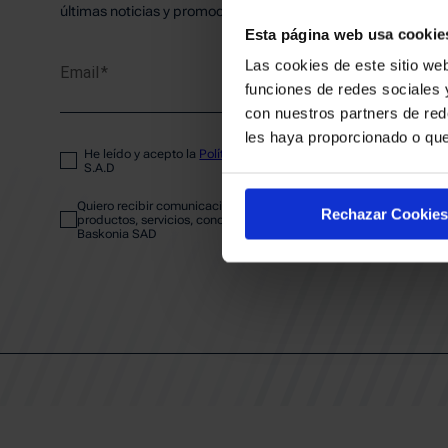
PLANTI
últimas noticias y promociones del club.
Esta página web usa cookie
Las cookies de este sitio web
Email
ENTRA
funciones de redes sociales 
con nuestros partners de red
les haya proporcionado o que
He leído y acepto la
Política de privacidad
del SASKI BASKONIA
ABONA
S.A.D
Quiero recibir comunicaciones electrónicas sobre las actividades,
Rechazar Cookies
productos, servicios, concursos, ofertas y/o promociones del SAS
Baskonia SAD
CALEND
CLUB
Patrocinadores