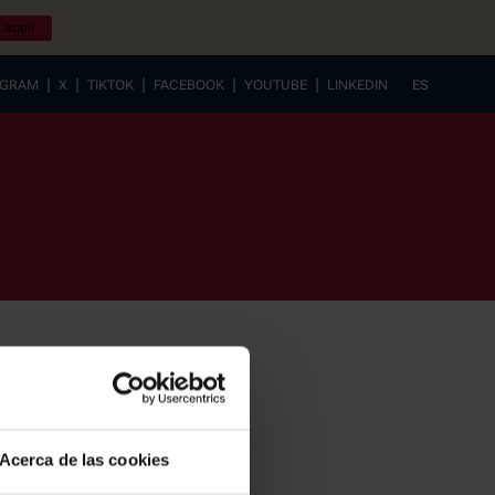
 aquí!
|
|
|
|
|
AGRAM
X
TIKTOK
FACEBOOK
YOUTUBE
LINKEDIN
ES
EUSKERA
Acerca de las cookies