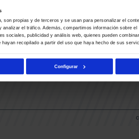
CONTACTO
LLA
TRABAJA CON NOSOTROS
s
BUESA ARENA EVENTS
, son propias y de terceros y se usan para personalizar el conte
BAKH
DAS
y analizar el tráfico. Además, compartimos información sobre el 
FUNDACIÓN BASKONIA-ALAVÉS
es sociales, publicidad y análisis web, quienes pueden combinar
 hayan recopilado a partir del uso que haya hecho de sus servic
DOS
Fernando Buesa Arena Carretera
Zurbano S/N
Configurar
01013 Vitoria-Gasteiz
KI
ARIO
C