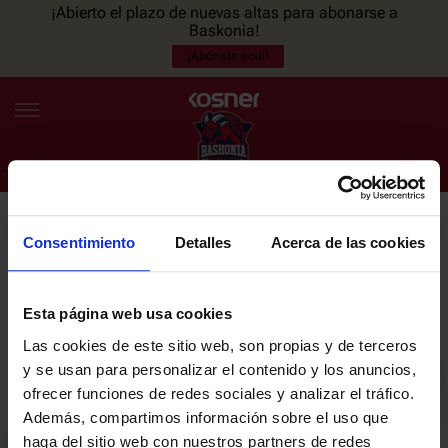
¡Abierto el plazo de nuevas altas para abonarse a
Baskonia!
¡Abónate aquí!
Consentimiento
Detalles
Acerca de las cookies
NEWSLETTER
ES
EU
Únete a nuestra newsletter y sé el primero en enterarte de las
NOTICIAS
últimas noticias y promociones del club.
Esta página web usa cookies
Las cookies de este sitio web, son propias y de terceros
PLANTILLA
y se usan para personalizar el contenido y los anuncios,
Email
ofrecer funciones de redes sociales y analizar el tráfico.
ENTRADAS
Además, compartimos información sobre el uso que
haga del sitio web con nuestros partners de redes
He leído y acepto la
Política de privacidad
del SASKI BASKONIA