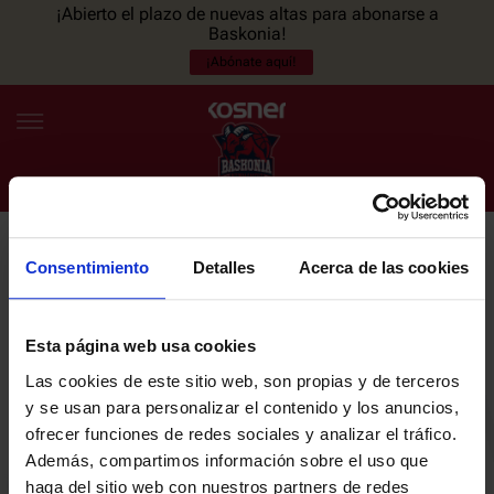
¡Abierto el plazo de nuevas altas para abonarse a
Baskonia!
¡Abónate aquí!
Consentimiento
Detalles
Acerca de las cookies
NEWSLETTER
ES
EU
Únete a nuestra newsletter y sé el primero en enterarte de las
NOTICIAS
últimas noticias y promociones del club.
Esta página web usa cookies
Las cookies de este sitio web, son propias y de terceros
PLANTILLA
y se usan para personalizar el contenido y los anuncios,
Email
ofrecer funciones de redes sociales y analizar el tráfico.
ENTRADAS
Además, compartimos información sobre el uso que
haga del sitio web con nuestros partners de redes
He leído y acepto la
Política de privacidad
del SASKI BASKONIA