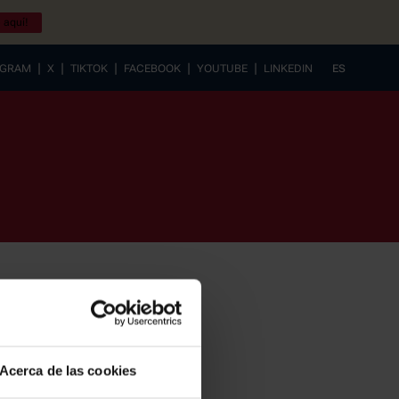
 aquí!
|
|
|
|
|
AGRAM
X
TIKTOK
FACEBOOK
YOUTUBE
LINKEDIN
ES
EUSKERA
Acerca de las cookies