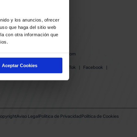
nido y los anuncios, ofrecer
uso que haga del sitio web
la con otra información que
ios.
baskonia@baskonia.com
Tel.
945 13 91 91
Aceptar Cookies
Instagram
|
X
|
TikTok
|
Facebook
|
Youtube
|
Linkedin
opyright
Aviso Legal
Política de Privacidad
Política de Cookies