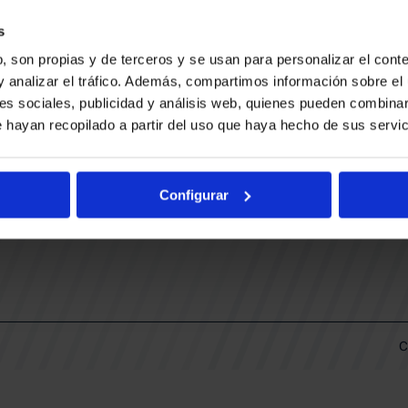
CONTACTO
LLA
TRABAJA CON NOSOTROS
s
BUESA ARENA EVENTS
, son propias y de terceros y se usan para personalizar el conte
BAKH
DAS
y analizar el tráfico. Además, compartimos información sobre el 
FUNDACIÓN BASKONIA-ALAVÉS
es sociales, publicidad y análisis web, quienes pueden combinar
 hayan recopilado a partir del uso que haya hecho de sus servic
DOS
Fernando Buesa Arena Carretera
Zurbano S/N
Configurar
01013 Vitoria-Gasteiz
KI
ARIO
C