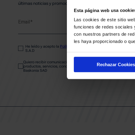
PLANTI
últimas noticias y promociones del club.
Esta página web usa cookie
Las cookies de este sitio web
Email
ENTRA
funciones de redes sociales 
con nuestros partners de red
les haya proporcionado o que
He leído y acepto la
Política de privacidad
del SASKI BASKONIA
ABONA
S.A.D
Quiero recibir comunicaciones electrónicas sobre las actividades,
Rechazar Cookies
productos, servicios, concursos, ofertas y/o promociones del SAS
Baskonia SAD
CALEND
CLUB
Patrocinadores