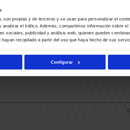
CONTACTO
LLA
TRABAJA CON NOSOTROS
s
BUESA ARENA EVENTS
, son propias y de terceros y se usan para personalizar el conte
BAKH
DAS
y analizar el tráfico. Además, compartimos información sobre el 
FUNDACIÓN BASKONIA-ALAVÉS
es sociales, publicidad y análisis web, quienes pueden combinar
 hayan recopilado a partir del uso que haya hecho de sus servic
DOS
Fernando Buesa Arena Carretera
Zurbano S/N
Configurar
01013 Vitoria-Gasteiz
KI
ARIO
C