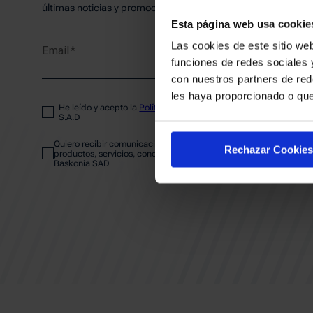
PLANTI
últimas noticias y promociones del club.
Esta página web usa cookie
Las cookies de este sitio web
Email
ENTRA
funciones de redes sociales 
con nuestros partners de red
les haya proporcionado o que
He leído y acepto la
Política de privacidad
del SASKI BASKONIA
ABONA
S.A.D
Quiero recibir comunicaciones electrónicas sobre las actividades,
Rechazar Cookies
productos, servicios, concursos, ofertas y/o promociones del SAS
Baskonia SAD
CALEND
CLUB
Patrocinadores