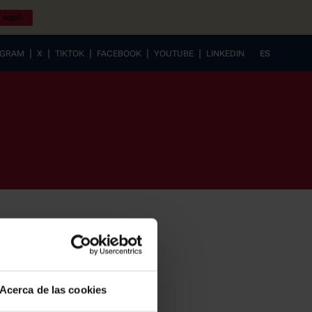
 aquí!
|
|
|
|
|
AGRAM
X
TIKTOK
FACEBOOK
YOUTUBE
LINKEDIN
ES
EUSKERA
Acerca de las cookies