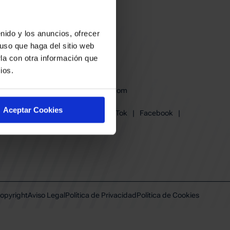
nido y los anuncios, ofrecer
uso que haga del sitio web
la con otra información que
ios.
baskonia@baskonia.com
Tel.
945 13 91 91
Aceptar Cookies
Instagram
|
X
|
TikTok
|
Facebook
|
Youtube
|
Linkedin
opyright
Aviso Legal
Política de Privacidad
Política de Cookies