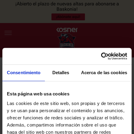
¡Abierto el plazo de nuevas altas para abonarse a
Baskonia!
¡Abónate aquí!
Consentimiento
Detalles
Acerca de las cookies
NEWSLETTER
ES
EU
Únete a nuestra newsletter y sé el primero en enterarte de las
NOTICIAS
últimas noticias y promociones del club.
Esta página web usa cookies
Las cookies de este sitio web, son propias y de terceros
PLANTILLA
y se usan para personalizar el contenido y los anuncios,
Email
ofrecer funciones de redes sociales y analizar el tráfico.
ENTRADAS
Además, compartimos información sobre el uso que
haga del sitio web con nuestros partners de redes
He leído y acepto la
Política de privacidad
del SASKI BASKONIA