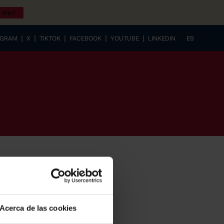
 aquí!
|
|
|
|
|
AGRAM
X
TIKTOK
FACEBOOK
YOUTUBE
LINKEDIN
ES
EUSKERA
Acerca de las cookies