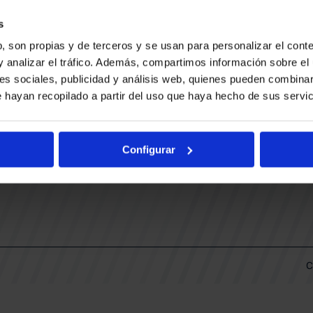
CONTACTO
LLA
TRABAJA CON NOSOTROS
s
BUESA ARENA EVENTS
, son propias y de terceros y se usan para personalizar el conte
BAKH
DAS
y analizar el tráfico. Además, compartimos información sobre el 
FUNDACIÓN BASKONIA-ALAVÉS
es sociales, publicidad y análisis web, quienes pueden combinar
 hayan recopilado a partir del uso que haya hecho de sus servic
DOS
Fernando Buesa Arena Carretera
Zurbano S/N
Configurar
01013 Vitoria-Gasteiz
KI
ARIO
C