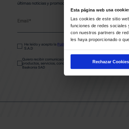
PLANTI
últimas noticias y promociones del club.
Esta página web usa cookie
Las cookies de este sitio web
Email
ENTRA
funciones de redes sociales 
con nuestros partners de red
les haya proporcionado o que
He leído y acepto la
Política de privacidad
del SASKI BASKONIA
ABONA
S.A.D
Quiero recibir comunicaciones electrónicas sobre las actividades,
Rechazar Cookies
productos, servicios, concursos, ofertas y/o promociones del SAS
Baskonia SAD
CALEND
CLUB
Patrocinadores