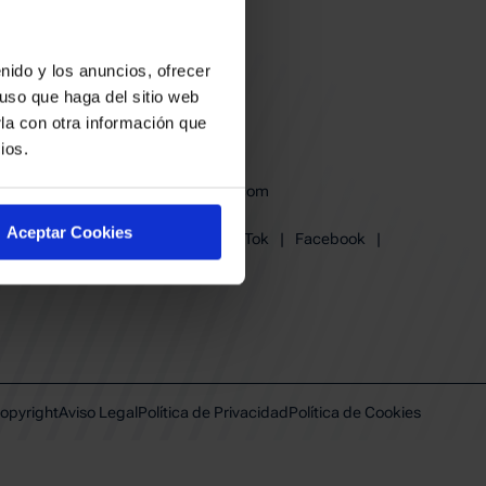
nido y los anuncios, ofrecer
uso que haga del sitio web
la con otra información que
ios.
baskonia@baskonia.com
Tel.
945 13 91 91
Aceptar Cookies
Instagram
|
X
|
TikTok
|
Facebook
|
Youtube
|
Linkedin
opyright
Aviso Legal
Política de Privacidad
Política de Cookies