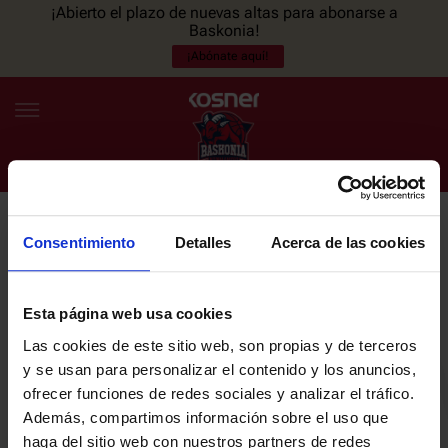
¡Abierto el plazo de nuevas altas para abonarse a
Baskonia!
¡Abónate aquí!
Consentimiento
Detalles
Acerca de las cookies
NEWSLETTER
ES
EU
Únete a nuestra newsletter y sé el primero en enterarte de las
NOTICIAS
últimas noticias y promociones del club.
Esta página web usa cookies
Las cookies de este sitio web, son propias y de terceros
PLANTILLA
y se usan para personalizar el contenido y los anuncios,
Email
ofrecer funciones de redes sociales y analizar el tráfico.
ENTRADAS
Además, compartimos información sobre el uso que
haga del sitio web con nuestros partners de redes
He leído y acepto la
Política de privacidad
del SASKI BASKONIA