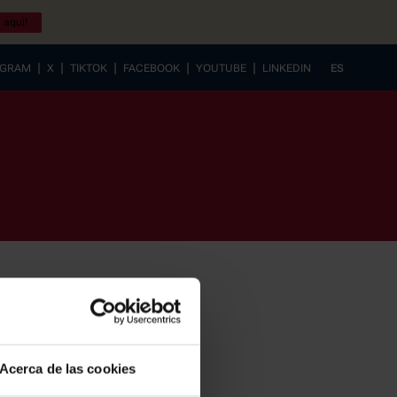
 aquí!
|
|
|
|
|
AGRAM
X
TIKTOK
FACEBOOK
YOUTUBE
LINKEDIN
ES
EUSKERA
Acerca de las cookies