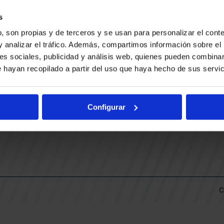
CONTACTO
LLA
TRABAJA CON NOSOTROS
s
BUESA ARENA EVENTS
, son propias y de terceros y se usan para personalizar el conte
BAKH
DAS
y analizar el tráfico. Además, compartimos información sobre el 
FUNDACIÓN BASKONIA-ALAVÉS
es sociales, publicidad y análisis web, quienes pueden combinar
 hayan recopilado a partir del uso que haya hecho de sus servic
DOS
Fernando Buesa Arena Carretera
Zurbano S/N
Configurar
01013 Vitoria-Gasteiz
KI
ARIO
C