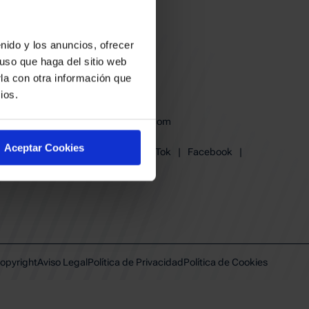
nido y los anuncios, ofrecer
uso que haga del sitio web
la con otra información que
ios.
baskonia@baskonia.com
Tel.
945 13 91 91
Aceptar Cookies
Instagram
|
X
|
TikTok
|
Facebook
|
Youtube
|
Linkedin
opyright
Aviso Legal
Política de Privacidad
Política de Cookies