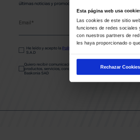
PLANTI
últimas noticias y promociones del club.
Esta página web usa cookie
Las cookies de este sitio web
Email
ENTRA
funciones de redes sociales 
con nuestros partners de red
les haya proporcionado o que
He leído y acepto la
Política de privacidad
del SASKI BASKONIA
ABONA
S.A.D
Quiero recibir comunicaciones electrónicas sobre las actividades,
Rechazar Cookies
productos, servicios, concursos, ofertas y/o promociones del SAS
Baskonia SAD
CALEND
CLUB
Patrocinadores