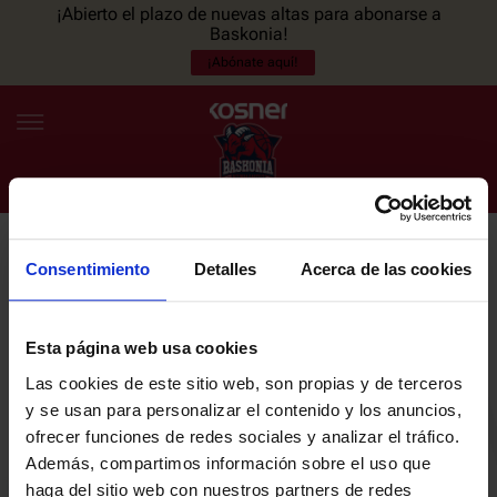
¡Abierto el plazo de nuevas altas para abonarse a
Baskonia!
¡Abónate aquí!
Consentimiento
Detalles
Acerca de las cookies
NEWSLETTER
ES
EU
Únete a nuestra newsletter y sé el primero en enterarte de las
NOTICIAS
últimas noticias y promociones del club.
Esta página web usa cookies
Las cookies de este sitio web, son propias y de terceros
PLANTILLA
y se usan para personalizar el contenido y los anuncios,
Email
ofrecer funciones de redes sociales y analizar el tráfico.
ENTRADAS
Además, compartimos información sobre el uso que
haga del sitio web con nuestros partners de redes
He leído y acepto la
Política de privacidad
del SASKI BASKONIA