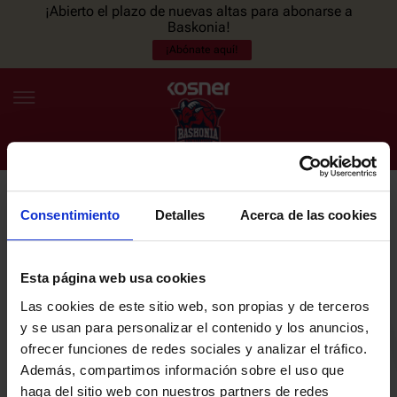
¡Abierto el plazo de nuevas altas para abonarse a
Baskonia!
¡Abónate aquí!
Consentimiento
Detalles
Acerca de las cookies
NEWSLETTER
ES
EU
Únete a nuestra newsletter y sé el primero en enterarte de las
NOTICIAS
últimas noticias y promociones del club.
Esta página web usa cookies
Las cookies de este sitio web, son propias y de terceros
PLANTILLA
y se usan para personalizar el contenido y los anuncios,
Email
ofrecer funciones de redes sociales y analizar el tráfico.
ENTRADAS
Además, compartimos información sobre el uso que
haga del sitio web con nuestros partners de redes
He leído y acepto la
Política de privacidad
del SASKI BASKONIA