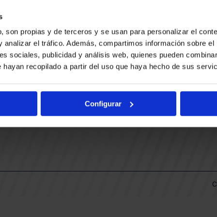
CONTACTO
LLA
TRABAJA CON NOSOTROS
s
BUESA ARENA EVENTS
, son propias y de terceros y se usan para personalizar el conte
BAKH
DAS
y analizar el tráfico. Además, compartimos información sobre el 
FUNDACIÓN BASKONIA-ALAVÉS
es sociales, publicidad y análisis web, quienes pueden combinar
 hayan recopilado a partir del uso que haya hecho de sus servic
DOS
Fernando Buesa Arena Carretera
Zurbano S/N
Configurar
01013 Vitoria-Gasteiz
KI
ARIO
C