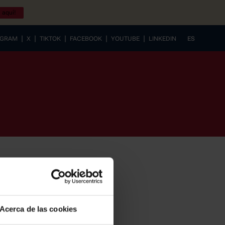
 aquí!
|
|
|
|
|
AGRAM
X
TIKTOK
FACEBOOK
YOUTUBE
LINKEDIN
ES
EUSKERA
Acerca de las cookies