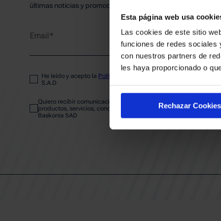
PLANTI
últimas noticias y promociones del club.
Esta página web usa cookie
Las cookies de este sitio web
Email
ENTRA
funciones de redes sociales 
con nuestros partners de red
les haya proporcionado o que
He leído y acepto la
Política de privacidad
del SASKI BASKONIA
ABONA
S.A.D
Quiero recibir comunicaciones electrónicas sobre las actividades,
Rechazar Cookies
productos, servicios, concursos, ofertas y/o promociones del SAS
Baskonia SAD
CALEND
CLUB
Patrocinadores