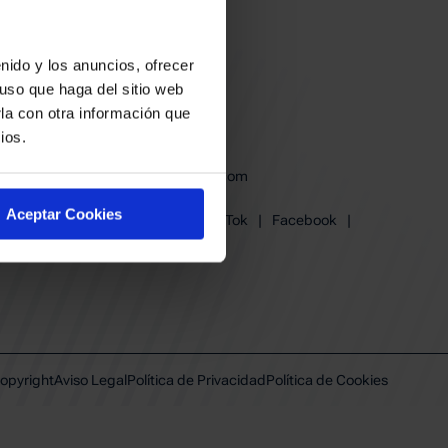
nido y los anuncios, ofrecer
uso que haga del sitio web
la con otra información que
ios.
baskonia@baskonia.com
Tel.
945 13 91 91
Aceptar Cookies
Instagram
|
X
|
TikTok
|
Facebook
|
Youtube
|
Linkedin
opyright
Aviso Legal
Política de Privacidad
Política de Cookies