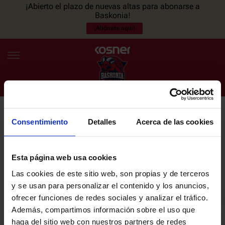
¡Abierto el plazo de nuevas altas para abonarse a
Baskonia!
¡Abónate aquí!
Consentimiento
Detalles
Acerca de las cookies
NEWSLETTER
ES
EU
Únete a nuestra newsletter y sé el primero en enterarte de las
NOTICIAS
últimas noticias y promociones del club.
Esta página web usa cookies
Las cookies de este sitio web, son propias y de terceros
PLANTILLA
y se usan para personalizar el contenido y los anuncios,
Email
ofrecer funciones de redes sociales y analizar el tráfico.
ENTRADAS
Además, compartimos información sobre el uso que
haga del sitio web con nuestros partners de redes
He leído y acepto la
Política de privacidad
del SASKI BASKONIA