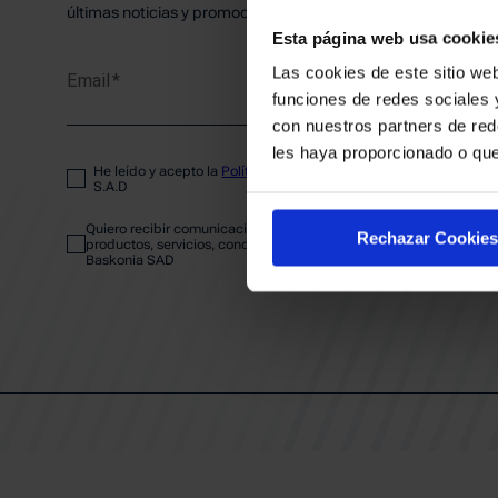
PLANTI
últimas noticias y promociones del club.
Esta página web usa cookie
Las cookies de este sitio web
Email
ENTRA
funciones de redes sociales 
con nuestros partners de red
les haya proporcionado o que
He leído y acepto la
Política de privacidad
del SASKI BASKONIA
ABONA
S.A.D
Quiero recibir comunicaciones electrónicas sobre las actividades,
Rechazar Cookies
productos, servicios, concursos, ofertas y/o promociones del SAS
Baskonia SAD
CALEND
CLUB
Patrocinadores