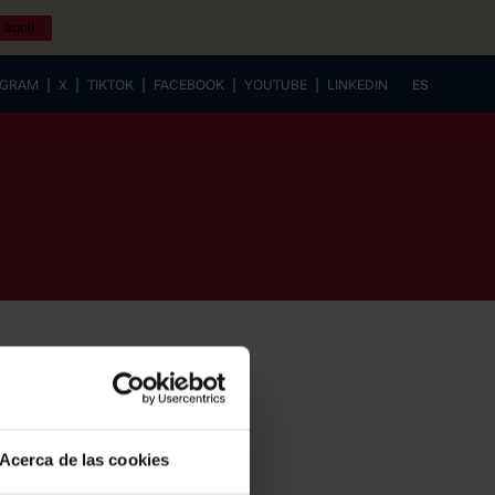
 aquí!
|
|
|
|
|
AGRAM
X
TIKTOK
FACEBOOK
YOUTUBE
LINKEDIN
ES
EUSKERA
Acerca de las cookies