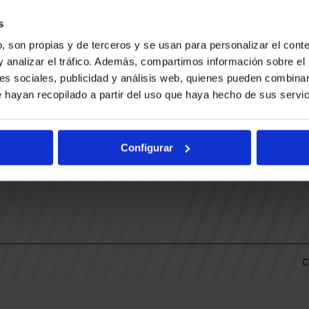
CONTACTO
LLA
TRABAJA CON NOSOTROS
s
BUESA ARENA EVENTS
, son propias y de terceros y se usan para personalizar el conte
BAKH
DAS
y analizar el tráfico. Además, compartimos información sobre el 
FUNDACIÓN BASKONIA-ALAVÉS
es sociales, publicidad y análisis web, quienes pueden combinar
 hayan recopilado a partir del uso que haya hecho de sus servic
DOS
Fernando Buesa Arena Carretera
Zurbano S/N
Configurar
01013 Vitoria-Gasteiz
KI
ARIO
C