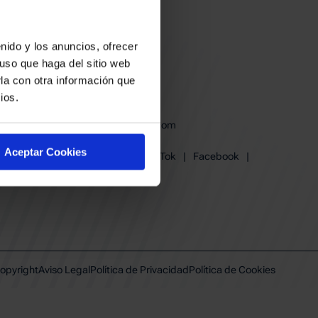
nido y los anuncios, ofrecer
uso que haga del sitio web
la con otra información que
ios.
baskonia@baskonia.com
Tel.
945 13 91 91
Aceptar Cookies
Instagram
|
X
|
TikTok
|
Facebook
|
Youtube
|
Linkedin
opyright
Aviso Legal
Política de Privacidad
Política de Cookies