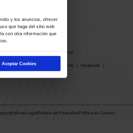
nido y los anuncios, ofrecer
uso que haga del sitio web
la con otra información que
ios.
baskonia@baskonia.com
Tel.
945 13 91 91
Aceptar Cookies
Instagram
|
X
|
TikTok
|
Facebook
|
Youtube
|
Linkedin
opyright
Aviso Legal
Política de Privacidad
Política de Cookies