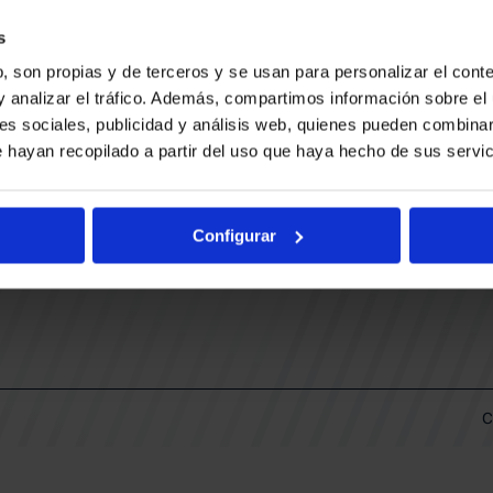
CONTACTO
LLA
TRABAJA CON NOSOTROS
s
BUESA ARENA EVENTS
, son propias y de terceros y se usan para personalizar el conte
BAKH
DAS
y analizar el tráfico. Además, compartimos información sobre el 
FUNDACIÓN BASKONIA-ALAVÉS
es sociales, publicidad y análisis web, quienes pueden combinar
 hayan recopilado a partir del uso que haya hecho de sus servic
DOS
Fernando Buesa Arena Carretera
Zurbano S/N
Configurar
01013 Vitoria-Gasteiz
KI
ARIO
C