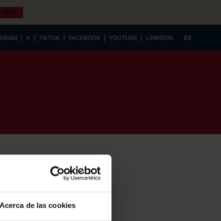
 aquí!
|
|
|
|
|
AGRAM
X
TIKTOK
FACEBOOK
YOUTUBE
LINKEDIN
ES
EUSKERA
Acerca de las cookies