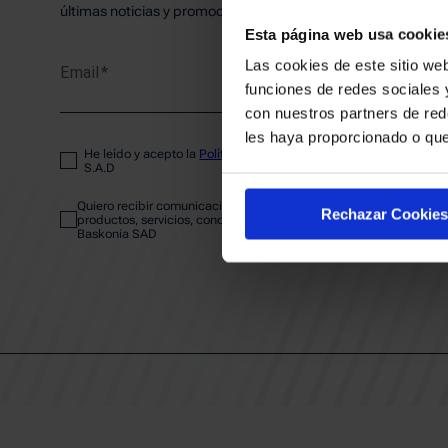
PLANTI
últimas noticias y promociones del club.
Esta página web usa cookie
Las cookies de este sitio web
Email
ENTRA
funciones de redes sociales 
con nuestros partners de red
les haya proporcionado o que
He leído y acepto la
Política de privacidad
del SASKI BASKONIA
ABONA
S.A.D
Quiero recibir comunicaciones electrónicas sobre las actividades,
Rechazar Cookies
productos, servicios, concursos, ofertas y/o promociones del SAS
Baskonia SAD
CALEND
CLUB
Patrocinadores