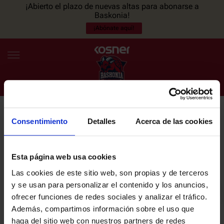
¡Abierto el plazo de nuevas altas para abonarse a
Baskonia!
¡Abónate aquí!
Consentimiento
Detalles
Acerca de las cookies
NEWSLETTER
ES
EU
Únete a nuestra newsletter y sé el primero en enterarte de las
NOTICIAS
últimas noticias y promociones del club.
Esta página web usa cookies
Las cookies de este sitio web, son propias y de terceros
PLANTILLA
y se usan para personalizar el contenido y los anuncios,
Email
ofrecer funciones de redes sociales y analizar el tráfico.
ENTRADAS
Además, compartimos información sobre el uso que
haga del sitio web con nuestros partners de redes
He leído y acepto la
Política de privacidad
del SASKI BASKONIA