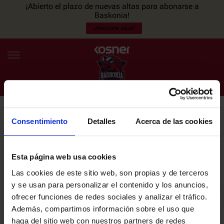
¡Abierto el plazo de nuevas altas para abonarse a
Baskonia!
¡Abónate aquí!
Consentimiento
Detalles
Acerca de las cookies
NEWSLETTER
ES
EU
Únete a nuestra newsletter y sé el primero en enterarte de las
NOTICIAS
últimas noticias y promociones del club.
Esta página web usa cookies
Las cookies de este sitio web, son propias y de terceros
PLANTILLA
y se usan para personalizar el contenido y los anuncios,
Email
ofrecer funciones de redes sociales y analizar el tráfico.
ENTRADAS
Además, compartimos información sobre el uso que
haga del sitio web con nuestros partners de redes
He leído y acepto la
Política de privacidad
del SASKI BASKONIA