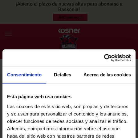
¡Abierto el plazo de nuevas altas para abonarse a
Baskonia!
¡Abónate aquí!
Consentimiento
Detalles
Acerca de las cookies
NEWSLETTER
ES
EU
Únete a nuestra newsletter y sé el primero en enterarte de las
NOTICIAS
últimas noticias y promociones del club.
Esta página web usa cookies
Las cookies de este sitio web, son propias y de terceros
PLANTILLA
y se usan para personalizar el contenido y los anuncios,
Email
ofrecer funciones de redes sociales y analizar el tráfico.
ENTRADAS
Además, compartimos información sobre el uso que
haga del sitio web con nuestros partners de redes
He leído y acepto la
Política de privacidad
del SASKI BASKONIA