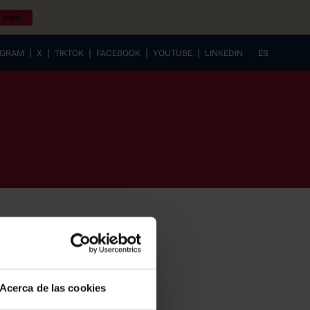
 aquí!
|
|
|
|
|
AGRAM
X
TIKTOK
FACEBOOK
YOUTUBE
LINKEDIN
ES
EUSKERA
Acerca de las cookies