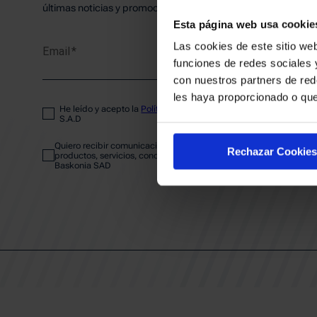
PLANTI
últimas noticias y promociones del club.
Esta página web usa cookie
Las cookies de este sitio web
Email
ENTRA
funciones de redes sociales 
con nuestros partners de red
les haya proporcionado o que
He leído y acepto la
Política de privacidad
del SASKI BASKONIA
ABONA
S.A.D
Quiero recibir comunicaciones electrónicas sobre las actividades,
Rechazar Cookies
productos, servicios, concursos, ofertas y/o promociones del SAS
Baskonia SAD
CALEND
CLUB
Patrocinadores