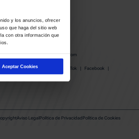
nido y los anuncios, ofrecer
uso que haga del sitio web
la con otra información que
ios.
baskonia@baskonia.com
Tel.
945 13 91 91
Aceptar Cookies
Instagram
|
X
|
TikTok
|
Facebook
|
Youtube
|
Linkedin
opyright
Aviso Legal
Política de Privacidad
Política de Cookies