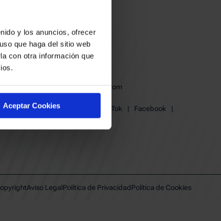
nido y los anuncios, ofrecer
uso que haga del sitio web
la con otra información que
ios.
baskonia@baskonia.com
Tel.
945 13 91 91
Aceptar Cookies
Instagram
|
X
|
TikTok
|
Facebook
|
Youtube
|
Linkedin
opyright
Aviso Legal
Política de Privacidad
Política de Cookies