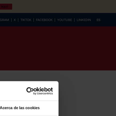
 aquí!
|
|
|
|
|
AGRAM
X
TIKTOK
FACEBOOK
YOUTUBE
LINKEDIN
ES
EUSKERA
Acerca de las cookies