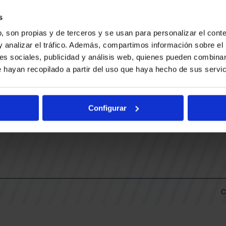
CONTACTO
LLA
TRABAJA CON NOSOTROS
s
BUESA ARENA EVENTS
, son propias y de terceros y se usan para personalizar el conte
BAKH
DAS
y analizar el tráfico. Además, compartimos información sobre el 
FUNDACIÓN BASKONIA-ALAVÉS
es sociales, publicidad y análisis web, quienes pueden combinar
 hayan recopilado a partir del uso que haya hecho de sus servic
DOS
Fernando Buesa Arena Carretera
Zurbano S/N
Configurar
01013 Vitoria-Gasteiz
KI
ARIO
C