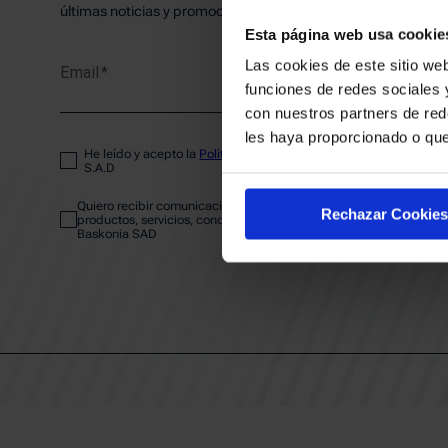
PLANTI
últimas noticias y promociones del club.
Esta página web usa cookie
Las cookies de este sitio web
Email
ENTRA
funciones de redes sociales 
con nuestros partners de red
les haya proporcionado o que
He leído y acepto la
Política de privacidad
del SASKI BASKONIA
ABONA
S.A.D
Quiero recibir comunicaciones electrónicas sobre las actividades,
Rechazar Cookies
productos, servicios, concursos, ofertas y/o promociones del SAS
Baskonia SAD
CALEND
CLUB
Patrocinadores