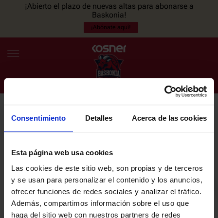
¡Abierto el plazo de nuevas altas para abonarse a
Baskonia!
¡Abónate aquí!
Consentimiento
Detalles
Acerca de las cookies
NEWSLETTER
ES
EU
Únete a nuestra newsletter y sé el primero en enterarte de las
NOTICIAS
últimas noticias y promociones del club.
Esta página web usa cookies
Las cookies de este sitio web, son propias y de terceros
PLANTILLA
y se usan para personalizar el contenido y los anuncios,
Email
ofrecer funciones de redes sociales y analizar el tráfico.
ENTRADAS
Además, compartimos información sobre el uso que
haga del sitio web con nuestros partners de redes
He leído y acepto la
Política de privacidad
del SASKI BASKONIA