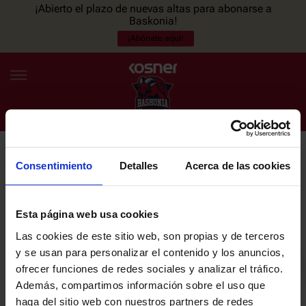
¡Abierto el plazo de nuevas altas para abonarse a
Baskonia!
¡Abónate aquí!
Consentimiento
Detalles
Acerca de las cookies
NEWSLETTER
ES
EU
Únete a nuestra newsletter y sé el primero en enterarte de las
NOTICIAS
últimas noticias y promociones del club.
Esta página web usa cookies
Las cookies de este sitio web, son propias y de terceros
PLANTILLA
y se usan para personalizar el contenido y los anuncios,
Email
ofrecer funciones de redes sociales y analizar el tráfico.
ENTRADAS
Además, compartimos información sobre el uso que
haga del sitio web con nuestros partners de redes
He leído y acepto la
Política de privacidad
del SASKI BASKONIA