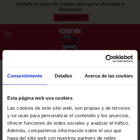
¡Abierto el plazo de nuevas altas para abonarse a
Baskonia!
¡Abónate aquí!
Consentimiento
Detalles
Acerca de las cookies
NEWSLETTER
ES
EU
Únete a nuestra newsletter y sé el primero en enterarte de las
NOTICIAS
últimas noticias y promociones del club.
Esta página web usa cookies
Las cookies de este sitio web, son propias y de terceros
PLANTILLA
y se usan para personalizar el contenido y los anuncios,
Email
ofrecer funciones de redes sociales y analizar el tráfico.
ENTRADAS
Además, compartimos información sobre el uso que
haga del sitio web con nuestros partners de redes
He leído y acepto la
Política de privacidad
del SASKI BASKONIA