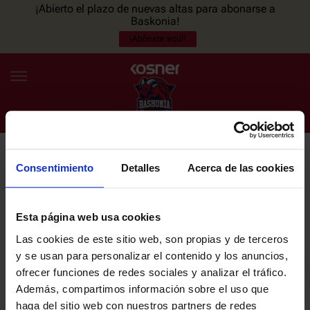
¡Abierto el plazo de nuevas altas para abonarse a
Baskonia!
¡Abónate aquí!
Consentimiento
Detalles
Acerca de las cookies
NEWSLETTER
ES
EU
Únete a nuestra newsletter y sé el primero en enterarte de las
NOTICIAS
últimas noticias y promociones del club.
Esta página web usa cookies
Las cookies de este sitio web, son propias y de terceros
PLANTILLA
y se usan para personalizar el contenido y los anuncios,
Email
ofrecer funciones de redes sociales y analizar el tráfico.
ENTRADAS
Además, compartimos información sobre el uso que
haga del sitio web con nuestros partners de redes
He leído y acepto la
Política de privacidad
del SASKI BASKONIA