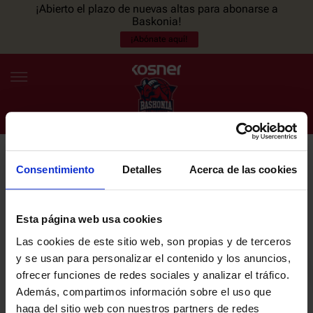
¡Abierto el plazo de nuevas altas para abonarse a
Baskonia!
¡Abónate aquí!
Consentimiento
Detalles
Acerca de las cookies
NEWSLETTER
ES
EU
Únete a nuestra newsletter y sé el primero en enterarte de las
NOTICIAS
últimas noticias y promociones del club.
Esta página web usa cookies
Las cookies de este sitio web, son propias y de terceros
PLANTILLA
y se usan para personalizar el contenido y los anuncios,
Email
ofrecer funciones de redes sociales y analizar el tráfico.
ENTRADAS
Además, compartimos información sobre el uso que
haga del sitio web con nuestros partners de redes
He leído y acepto la
Política de privacidad
del SASKI BASKONIA