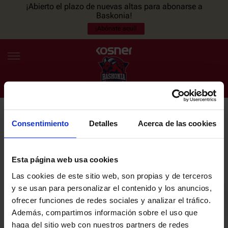
¡Abierto el plazo de nuevas altas para abonarse a
Baskonia!
¡Abónate aquí!
Consentimiento
Detalles
Acerca de las cookies
NEWSLETTER
ES
EU
Únete a nuestra newsletter y sé el primero en enterarte de las
NOTICIAS
últimas noticias y promociones del club.
Esta página web usa cookies
Las cookies de este sitio web, son propias y de terceros
PLANTILLA
y se usan para personalizar el contenido y los anuncios,
Email
ofrecer funciones de redes sociales y analizar el tráfico.
ENTRADAS
Además, compartimos información sobre el uso que
haga del sitio web con nuestros partners de redes
He leído y acepto la
Política de privacidad
del SASKI BASKONIA