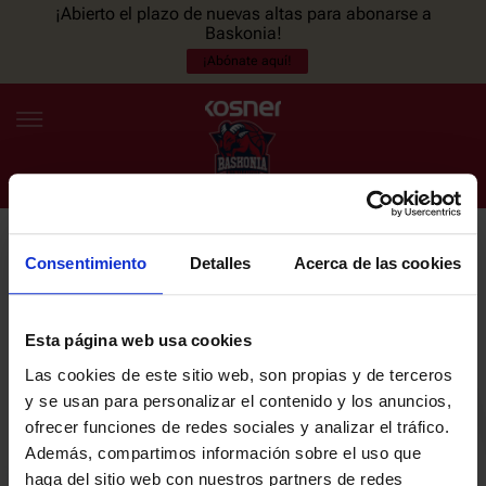
¡Abierto el plazo de nuevas altas para abonarse a
Baskonia!
¡Abónate aquí!
Consentimiento
Detalles
Acerca de las cookies
NEWSLETTER
ES
EU
Únete a nuestra newsletter y sé el primero en enterarte de las
NOTICIAS
últimas noticias y promociones del club.
Esta página web usa cookies
Las cookies de este sitio web, son propias y de terceros
PLANTILLA
y se usan para personalizar el contenido y los anuncios,
Email
ofrecer funciones de redes sociales y analizar el tráfico.
ENTRADAS
Además, compartimos información sobre el uso que
haga del sitio web con nuestros partners de redes
He leído y acepto la
Política de privacidad
del SASKI BASKONIA