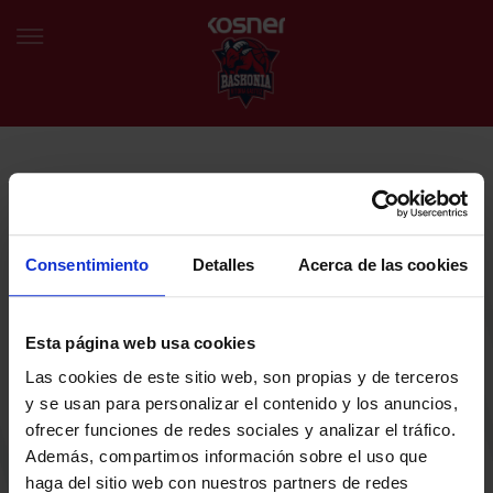
NEWSLETTER
EU
ES
Egin bat gure harmaila birtualarekin eta izan lehena klubaren
BERRIAK
azken albiste eta promozioen berri izaten.
Consentimiento
Detalles
Acerca de las cookies
TALDEA
Zure helbide elektronikoa
Esta página web usa cookies
SARRERAK
Las cookies de este sitio web, son propias y de terceros
ABONATUAK
Baskoniaren Pribatutasun politika irakurri eta onartzen dut eta
y se usan para personalizar el contenido y los anuncios,
Baskoniaren jarduerei, produktuei, zerbitzuei, lehiaketei, eskaintzei
ofrecer funciones de redes sociales y analizar el tráfico.
eta/edo sustapenei buruzko komunikazio elektronikoak jaso nahi ditut.
EGUTEGIA
Además, compartimos información sobre el uso que
DENDA OFIZIALA BASKONIA
haga del sitio web con nuestros partners de redes
SARRERAK