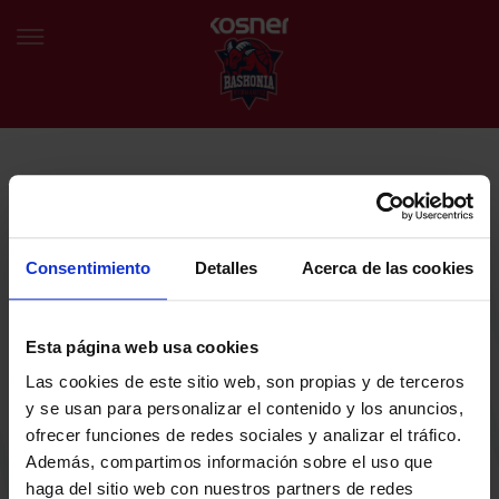
NEWSLETTER
EU
ES
Egin bat gure harmaila birtualarekin eta izan lehena klubaren
BERRIAK
azken albiste eta promozioen berri izaten.
Consentimiento
Detalles
Acerca de las cookies
TALDEA
Zure helbide elektronikoa
Esta página web usa cookies
SARRERAK
Las cookies de este sitio web, son propias y de terceros
ABONATUAK
Baskoniaren Pribatutasun politika irakurri eta onartzen dut eta
y se usan para personalizar el contenido y los anuncios,
Baskoniaren jarduerei, produktuei, zerbitzuei, lehiaketei, eskaintzei
ofrecer funciones de redes sociales y analizar el tráfico.
eta/edo sustapenei buruzko komunikazio elektronikoak jaso nahi ditut.
EGUTEGIA
Además, compartimos información sobre el uso que
DENDA OFIZIALA BASKONIA
haga del sitio web con nuestros partners de redes
SARRERAK