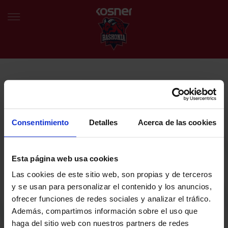
NEWSLETTER
EU
ES
Egin bat gure harmaila birtualarekin eta izan lehena klubaren
BERRIAK
azken albiste eta promozioen berri izaten.
Consentimiento
Detalles
Acerca de las cookies
TALDEA
Zure helbide elektronikoa
Esta página web usa cookies
SARRERAK
Las cookies de este sitio web, son propias y de terceros
ABONATUAK
Baskoniaren Pribatutasun politika irakurri eta onartzen dut eta
y se usan para personalizar el contenido y los anuncios,
Baskoniaren jarduerei, produktuei, zerbitzuei, lehiaketei, eskaintzei
ofrecer funciones de redes sociales y analizar el tráfico.
eta/edo sustapenei buruzko komunikazio elektronikoak jaso nahi ditut.
EGUTEGIA
Además, compartimos información sobre el uso que
DENDA OFIZIALA BASKONIA
haga del sitio web con nuestros partners de redes
SARRERAK