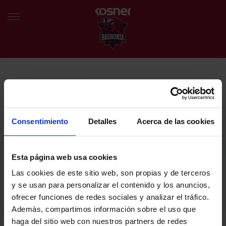
NEWSLETTER
EU
ES
Egin bat gure harmaila birtualarekin eta izan lehena klubaren
BERRIAK
azken albiste eta promozioen berri izaten.
Consentimiento
Detalles
Acerca de las cookies
TALDEA
Zure helbide elektronikoa
Esta página web usa cookies
SARRERAK
Las cookies de este sitio web, son propias y de terceros
ABONATUAK
Baskoniaren Pribatutasun politika irakurri eta onartzen dut eta
y se usan para personalizar el contenido y los anuncios,
Baskoniaren jarduerei, produktuei, zerbitzuei, lehiaketei, eskaintzei
ofrecer funciones de redes sociales y analizar el tráfico.
eta/edo sustapenei buruzko komunikazio elektronikoak jaso nahi ditut.
EGUTEGIA
Además, compartimos información sobre el uso que
DENDA OFIZIALA BASKONIA
haga del sitio web con nuestros partners de redes
SARRERAK