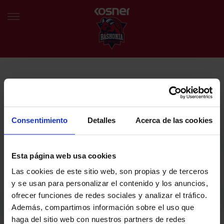
NEWSLETTER
EU
ES
Egin bat gure harmaila birtualarekin eta izan lehena klubaren
BERRIAK
azken albiste eta promozioen berri izaten.
Consentimiento
Detalles
Acerca de las cookies
TALDEA
Zure helbide elektronikoa
Esta página web usa cookies
SARRERAK
Las cookies de este sitio web, son propias y de terceros
ABONATUAK
Baskoniaren Pribatutasun politika irakurri eta onartzen dut eta
y se usan para personalizar el contenido y los anuncios,
Baskoniaren jarduerei, produktuei, zerbitzuei, lehiaketei, eskaintzei
ofrecer funciones de redes sociales y analizar el tráfico.
eta/edo sustapenei buruzko komunikazio elektronikoak jaso nahi ditut.
EGUTEGIA
Además, compartimos información sobre el uso que
DENDA OFIZIALA BASKONIA
haga del sitio web con nuestros partners de redes
SARRERAK