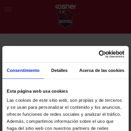
NEWSLETTER
EU
ES
Egin bat gure harmaila birtualarekin eta izan lehena klubaren
BERRIAK
azken albiste eta promozioen berri izaten.
Consentimiento
Detalles
Acerca de las cookies
TALDEA
Zure helbide elektronikoa
Esta página web usa cookies
SARRERAK
Las cookies de este sitio web, son propias y de terceros
ABONATUAK
Baskoniaren Pribatutasun politika irakurri eta onartzen dut eta
y se usan para personalizar el contenido y los anuncios,
Baskoniaren jarduerei, produktuei, zerbitzuei, lehiaketei, eskaintzei
ofrecer funciones de redes sociales y analizar el tráfico.
eta/edo sustapenei buruzko komunikazio elektronikoak jaso nahi ditut.
EGUTEGIA
Además, compartimos información sobre el uso que
DENDA OFIZIALA BASKONIA
haga del sitio web con nuestros partners de redes
SARRERAK