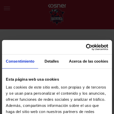
NEWSLETTER
EU
ES
Egin bat gure harmaila birtualarekin eta izan lehena klubaren
BERRIAK
azken albiste eta promozioen berri izaten.
Consentimiento
Detalles
Acerca de las cookies
TALDEA
Zure helbide elektronikoa
Esta página web usa cookies
SARRERAK
Las cookies de este sitio web, son propias y de terceros
ABONATUAK
Baskoniaren Pribatutasun politika irakurri eta onartzen dut eta
y se usan para personalizar el contenido y los anuncios,
Baskoniaren jarduerei, produktuei, zerbitzuei, lehiaketei, eskaintzei
ofrecer funciones de redes sociales y analizar el tráfico.
eta/edo sustapenei buruzko komunikazio elektronikoak jaso nahi ditut.
EGUTEGIA
Además, compartimos información sobre el uso que
DENDA OFIZIALA BASKONIA
haga del sitio web con nuestros partners de redes
SARRERAK