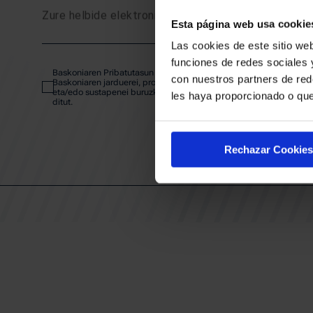
Zure helbide elektronikoa
Esta página web usa cookie
SARRE
Las cookies de este sitio web
funciones de redes sociales 
Baskoniaren Pribatutasun politika irakurri eta onartzen dut eta
ABONA
con nuestros partners de red
Baskoniaren jarduerei, produktuei, zerbitzuei, lehiaketei, eskaintze
eta/edo sustapenei buruzko komunikazio elektronikoak jaso nahi
les haya proporcionado o que
ditut.
EGUTEG
Rechazar Cookies
KLUBA