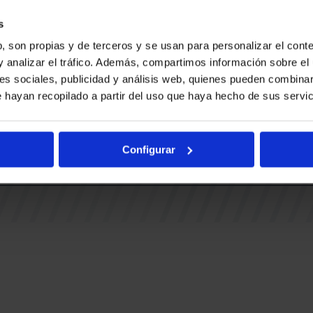
Ohiko gal
BUESA ARENA EVENTS
BAKH
Adingabe
s
RAK
BASKONIA-ALAVÉS FUNDAZIOA
, son propias y de terceros y se usan para personalizar el conte
Fernando Buesa Arena Zurbanoko
y analizar el tráfico. Además, compartimos información sobre el 
TUAK
Errepidea Z/G
es sociales, publicidad y análisis web, quienes pueden combinar
i
01013 Gasteiz
 hayan recopilado a partir del uso que haya hecho de sus servic
IA
Configurar