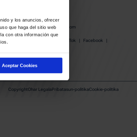
derak
en babesa
nido y los anuncios, ofrecer
baskonia@baskonia.com
uso que haga del sitio web
Tel.
+34 945 139 191
la con otra información que
Instagram
|
X
|
TikTok
|
Facebook
|
ios.
Youtube
|
Linkedin
Aceptar Cookies
Copyright
Ohar Legala
Pribatasun-politika
Cookie-politika