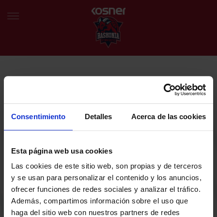
NEWSLETTER
EU
ES
Egin bat gure harmaila birtualarekin eta izan lehena klubaren
BERRIAK
azken albiste eta promozioen berri izaten.
Consentimiento
Detalles
Acerca de las cookies
TALDEA
Zure helbide elektronikoa
Esta página web usa cookies
SARRERAK
Las cookies de este sitio web, son propias y de terceros
ABONATUAK
Baskoniaren Pribatutasun politika irakurri eta onartzen dut eta
y se usan para personalizar el contenido y los anuncios,
Baskoniaren jarduerei, produktuei, zerbitzuei, lehiaketei, eskaintzei
ofrecer funciones de redes sociales y analizar el tráfico.
eta/edo sustapenei buruzko komunikazio elektronikoak jaso nahi ditut.
EGUTEGIA
Además, compartimos información sobre el uso que
DENDA OFIZIALA BASKONIA
haga del sitio web con nuestros partners de redes
SARRERAK