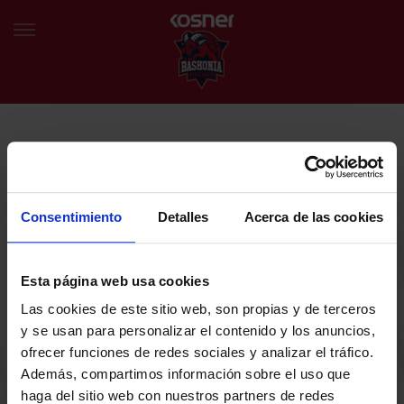
NEWSLETTER
EU
ES
Egin bat gure harmaila birtualarekin eta izan lehena klubaren
BERRIAK
azken albiste eta promozioen berri izaten.
Consentimiento
Detalles
Acerca de las cookies
TALDEA
Zure helbide elektronikoa
Esta página web usa cookies
SARRERAK
Las cookies de este sitio web, son propias y de terceros
ABONATUAK
Baskoniaren Pribatutasun politika irakurri eta onartzen dut eta
y se usan para personalizar el contenido y los anuncios,
Baskoniaren jarduerei, produktuei, zerbitzuei, lehiaketei, eskaintzei
ofrecer funciones de redes sociales y analizar el tráfico.
eta/edo sustapenei buruzko komunikazio elektronikoak jaso nahi ditut.
EGUTEGIA
Además, compartimos información sobre el uso que
DENDA OFIZIALA BASKONIA
haga del sitio web con nuestros partners de redes
SARRERAK