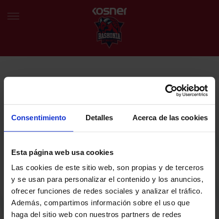
NEWSLETTER
EU
ES
Egin bat gure harmaila birtualarekin eta izan lehena klubaren
BERRIAK
azken albiste eta promozioen berri izaten.
Consentimiento
Detalles
Acerca de las cookies
TALDEA
Zure helbide elektronikoa
Esta página web usa cookies
SARRERAK
Las cookies de este sitio web, son propias y de terceros
ABONATUAK
Baskoniaren Pribatutasun politika irakurri eta onartzen dut eta
y se usan para personalizar el contenido y los anuncios,
Baskoniaren jarduerei, produktuei, zerbitzuei, lehiaketei, eskaintzei
ofrecer funciones de redes sociales y analizar el tráfico.
eta/edo sustapenei buruzko komunikazio elektronikoak jaso nahi ditut.
EGUTEGIA
Además, compartimos información sobre el uso que
DENDA OFIZIALA BASKONIA
haga del sitio web con nuestros partners de redes
SARRERAK