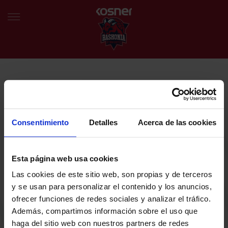
NEWSLETTER
EU
ES
Egin bat gure harmaila birtualarekin eta izan lehena klubaren
BERRIAK
azken albiste eta promozioen berri izaten.
Consentimiento
Detalles
Acerca de las cookies
TALDEA
Zure helbide elektronikoa
Esta página web usa cookies
SARRERAK
Las cookies de este sitio web, son propias y de terceros
ABONATUAK
Baskoniaren Pribatutasun politika irakurri eta onartzen dut eta
y se usan para personalizar el contenido y los anuncios,
Baskoniaren jarduerei, produktuei, zerbitzuei, lehiaketei, eskaintzei
ofrecer funciones de redes sociales y analizar el tráfico.
eta/edo sustapenei buruzko komunikazio elektronikoak jaso nahi ditut.
EGUTEGIA
Además, compartimos información sobre el uso que
DENDA OFIZIALA BASKONIA
haga del sitio web con nuestros partners de redes
SARRERAK