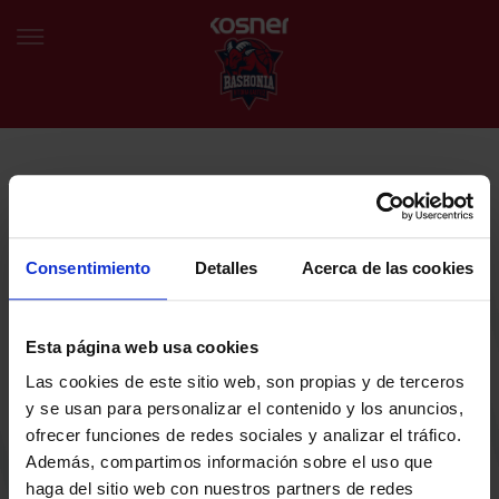
NEWSLETTER
EU
ES
Egin bat gure harmaila birtualarekin eta izan lehena klubaren
BERRIAK
azken albiste eta promozioen berri izaten.
Consentimiento
Detalles
Acerca de las cookies
TALDEA
Zure helbide elektronikoa
Esta página web usa cookies
SARRERAK
Las cookies de este sitio web, son propias y de terceros
ABONATUAK
Baskoniaren Pribatutasun politika irakurri eta onartzen dut eta
y se usan para personalizar el contenido y los anuncios,
Baskoniaren jarduerei, produktuei, zerbitzuei, lehiaketei, eskaintzei
ofrecer funciones de redes sociales y analizar el tráfico.
eta/edo sustapenei buruzko komunikazio elektronikoak jaso nahi ditut.
EGUTEGIA
Además, compartimos información sobre el uso que
DENDA OFIZIALA BASKONIA
haga del sitio web con nuestros partners de redes
SARRERAK