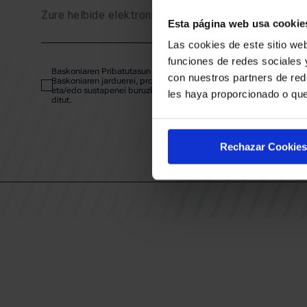
Zure helbide elektronikoa
Esta página web usa cookie
SARRE
Las cookies de este sitio web
funciones de redes sociales 
Baskoniaren Pribatutasun politika irakurri eta onartzen dut eta
ABONA
con nuestros partners de red
Baskoniaren jarduerei, produktuei, zerbitzuei, lehiaketei, eskaintze
eta/edo sustapenei buruzko komunikazio elektronikoak jaso nahi
les haya proporcionado o que
ditut.
EGUTEG
Rechazar Cookies
KLUBA