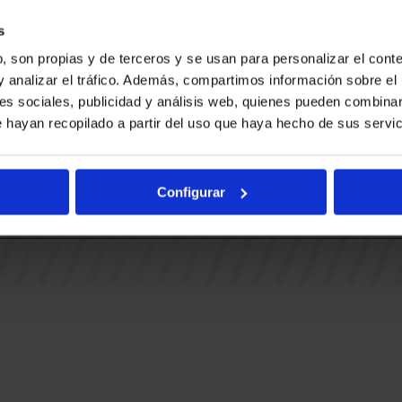
Ohiko gal
BUESA ARENA EVENTS
BAKH
Adingabe
s
RAK
BASKONIA-ALAVÉS FUNDAZIOA
, son propias y de terceros y se usan para personalizar el conte
Fernando Buesa Arena Zurbanoko
y analizar el tráfico. Además, compartimos información sobre el 
TUAK
Errepidea Z/G
es sociales, publicidad y análisis web, quienes pueden combinar
i
01013 Gasteiz
 hayan recopilado a partir del uso que haya hecho de sus servic
IA
Configurar