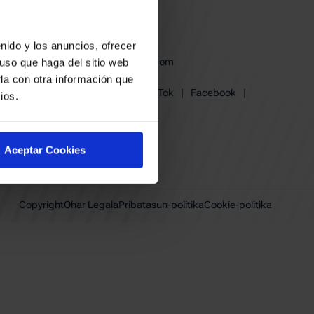
derak
en babesa
nido y los anuncios, ofrecer
baskonia@baskonia.com
uso que haga del sitio web
Tel.
+34 945 139 191
la con otra información que
Instagram
|
X
|
TikTok
|
Facebook
|
ios.
Youtube
|
Linkedin
Aceptar Cookies
Copyright
Ohar Legala
Pribatasun-politika
Cookie-politika