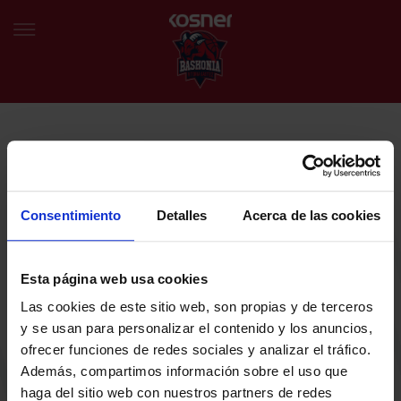
NEWSLETTER
EU
ES
Egin bat gure harmaila birtualarekin eta izan lehena klubaren
BERRIAK
azken albiste eta promozioen berri izaten.
Consentimiento
Detalles
Acerca de las cookies
TALDEA
Zure helbide elektronikoa
Esta página web usa cookies
SARRERAK
Las cookies de este sitio web, son propias y de terceros
ABONATUAK
Baskoniaren Pribatutasun politika irakurri eta onartzen dut eta
y se usan para personalizar el contenido y los anuncios,
Baskoniaren jarduerei, produktuei, zerbitzuei, lehiaketei, eskaintzei
ofrecer funciones de redes sociales y analizar el tráfico.
eta/edo sustapenei buruzko komunikazio elektronikoak jaso nahi ditut.
EGUTEGIA
Además, compartimos información sobre el uso que
DENDA OFIZIALA BASKONIA
haga del sitio web con nuestros partners de redes
SARRERAK