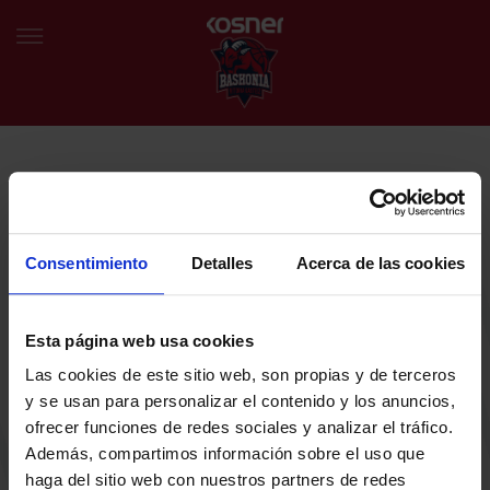
NEWSLETTER
EU
ES
Egin bat gure harmaila birtualarekin eta izan lehena klubaren
BERRIAK
azken albiste eta promozioen berri izaten.
Consentimiento
Detalles
Acerca de las cookies
TALDEA
Zure helbide elektronikoa
Esta página web usa cookies
SARRERAK
Las cookies de este sitio web, son propias y de terceros
ABONATUAK
Baskoniaren Pribatutasun politika irakurri eta onartzen dut eta
y se usan para personalizar el contenido y los anuncios,
Baskoniaren jarduerei, produktuei, zerbitzuei, lehiaketei, eskaintzei
ofrecer funciones de redes sociales y analizar el tráfico.
eta/edo sustapenei buruzko komunikazio elektronikoak jaso nahi ditut.
EGUTEGIA
Además, compartimos información sobre el uso que
DENDA OFIZIALA BASKONIA
haga del sitio web con nuestros partners de redes
SARRERAK