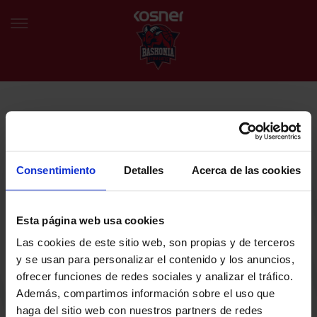
NEWSLETTER
EU
ES
Egin bat gure harmaila birtualarekin eta izan lehena klubaren
BERRIAK
azken albiste eta promozioen berri izaten.
Consentimiento
Detalles
Acerca de las cookies
TALDEA
Zure helbide elektronikoa
Esta página web usa cookies
SARRERAK
Las cookies de este sitio web, son propias y de terceros
ABONATUAK
Baskoniaren Pribatutasun politika irakurri eta onartzen dut eta
y se usan para personalizar el contenido y los anuncios,
Baskoniaren jarduerei, produktuei, zerbitzuei, lehiaketei, eskaintzei
ofrecer funciones de redes sociales y analizar el tráfico.
eta/edo sustapenei buruzko komunikazio elektronikoak jaso nahi ditut.
EGUTEGIA
Además, compartimos información sobre el uso que
DENDA OFIZIALA BASKONIA
haga del sitio web con nuestros partners de redes
SARRERAK