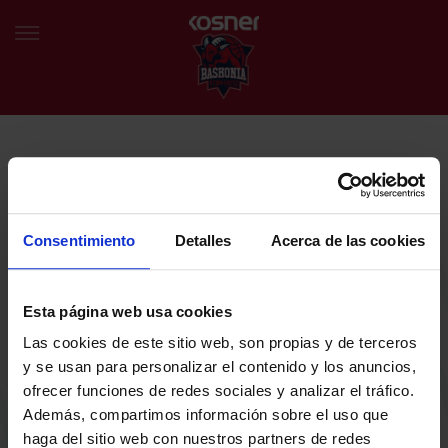
NEWSLETTER
EU
ES
Egin bat gure harmaila birtualarekin eta izan lehena klubaren
BERRIAK
azken albiste eta promozioen berri izaten.
Consentimiento
Detalles
Acerca de las cookies
TALDEA
Zure helbide elektronikoa
Esta página web usa cookies
SARRERAK
Las cookies de este sitio web, son propias y de terceros
ABONATUAK
Baskoniaren Pribatutasun politika irakurri eta onartzen dut eta
y se usan para personalizar el contenido y los anuncios,
Baskoniaren jarduerei, produktuei, zerbitzuei, lehiaketei, eskaintzei
ofrecer funciones de redes sociales y analizar el tráfico.
eta/edo sustapenei buruzko komunikazio elektronikoak jaso nahi ditut.
EGUTEGIA
Además, compartimos información sobre el uso que
DENDA OFIZIALA BASKONIA
haga del sitio web con nuestros partners de redes
SARRERAK