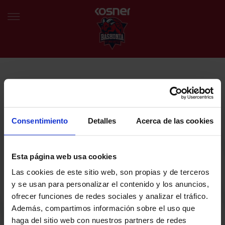
NEWSLETTER
EU
ES
Egin bat gure harmaila birtualarekin eta izan lehena klubaren
BERRIAK
azken albiste eta promozioen berri izaten.
Consentimiento
Detalles
Acerca de las cookies
TALDEA
Zure helbide elektronikoa
Esta página web usa cookies
SARRERAK
Las cookies de este sitio web, son propias y de terceros
ABONATUAK
Baskoniaren Pribatutasun politika irakurri eta onartzen dut eta
y se usan para personalizar el contenido y los anuncios,
Baskoniaren jarduerei, produktuei, zerbitzuei, lehiaketei, eskaintzei
ofrecer funciones de redes sociales y analizar el tráfico.
eta/edo sustapenei buruzko komunikazio elektronikoak jaso nahi ditut.
EGUTEGIA
Además, compartimos información sobre el uso que
DENDA OFIZIALA BASKONIA
haga del sitio web con nuestros partners de redes
SARRERAK