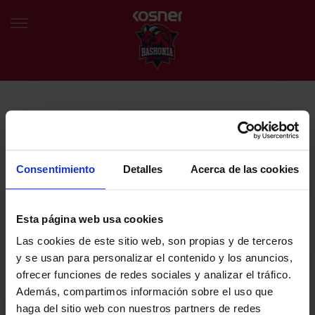
NEWSLETTER
EU
ES
Egin bat gure harmaila birtualarekin eta izan lehena klubaren
BERRIAK
azken albiste eta promozioen berri izaten.
Consentimiento
Detalles
Acerca de las cookies
TALDEA
Zure helbide elektronikoa
Esta página web usa cookies
SARRERAK
Las cookies de este sitio web, son propias y de terceros
ABONATUAK
Baskoniaren Pribatutasun politika irakurri eta onartzen dut eta
y se usan para personalizar el contenido y los anuncios,
Baskoniaren jarduerei, produktuei, zerbitzuei, lehiaketei, eskaintzei
ofrecer funciones de redes sociales y analizar el tráfico.
eta/edo sustapenei buruzko komunikazio elektronikoak jaso nahi ditut.
EGUTEGIA
Además, compartimos información sobre el uso que
DENDA OFIZIALA BASKONIA
haga del sitio web con nuestros partners de redes
SARRERAK