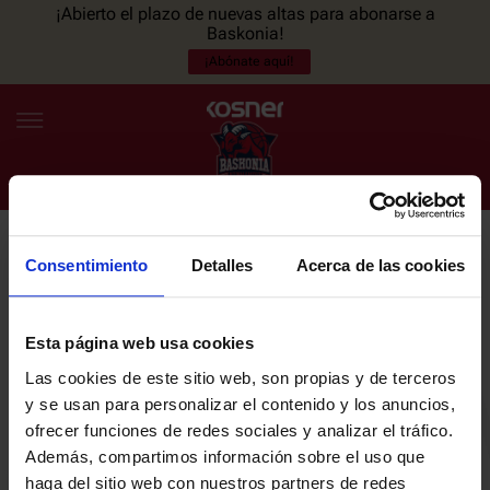
¡Abierto el plazo de nuevas altas para abonarse a
Baskonia!
¡Abónate aquí!
Consentimiento
Detalles
Acerca de las cookies
NEWSLETTER
ES
EU
Únete a nuestra newsletter y sé el primero en enterarte de las
NOTICIAS
últimas noticias y promociones del club.
Esta página web usa cookies
Las cookies de este sitio web, son propias y de terceros
PLANTILLA
y se usan para personalizar el contenido y los anuncios,
Email
ofrecer funciones de redes sociales y analizar el tráfico.
ENTRADAS
Además, compartimos información sobre el uso que
haga del sitio web con nuestros partners de redes
He leído y acepto la
Política de privacidad
del SASKI BASKONIA