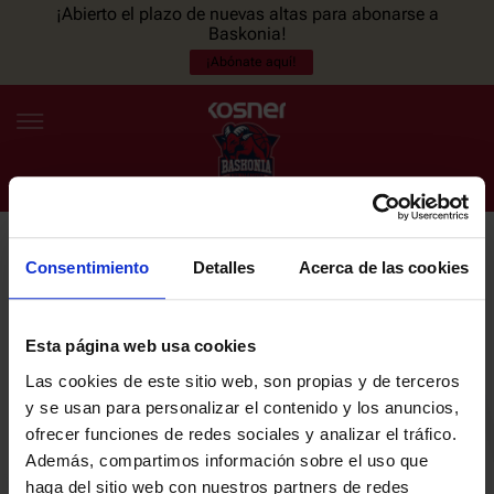
¡Abierto el plazo de nuevas altas para abonarse a
Baskonia!
¡Abónate aquí!
Consentimiento
Detalles
Acerca de las cookies
NEWSLETTER
ES
EU
Únete a nuestra newsletter y sé el primero en enterarte de las
NOTICIAS
últimas noticias y promociones del club.
Esta página web usa cookies
Las cookies de este sitio web, son propias y de terceros
PLANTILLA
y se usan para personalizar el contenido y los anuncios,
Email
ofrecer funciones de redes sociales y analizar el tráfico.
ENTRADAS
Además, compartimos información sobre el uso que
haga del sitio web con nuestros partners de redes
He leído y acepto la
Política de privacidad
del SASKI BASKONIA